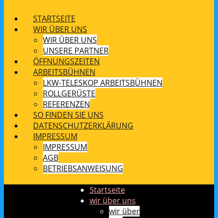
STARTSEITE
WIR ÜBER UNS
WIR ÜBER UNS
UNSERE PARTNER
ÖFFNUNGSZEITEN
ARBEITSBÜHNEN
LKW-TELESKOP ARBEITSBÜHNEN
ROLLGERÜSTE
REFERENZEN
SO FINDEN SIE UNS
DATENSCHUTZERKLÄRUNG
IMPRESSUM
IMPRESSUM
AGB
BETRIEBSANWEISUNG
Startseite
wir über uns
wir über