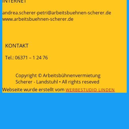
INTERNET
andrea.scherer-petri@arbeitsbuehnen-scherer.de
www.arbeitsbuehnen-scherer.de
KONTAKT
Tel.: 06371 – 1 24 76
Copyright © Arbeitsbühnenvermietung
Scherer - Landstuhl • All rights reseved
Webseite wurde erstellt vom
WERBESTUDIO LINDEN